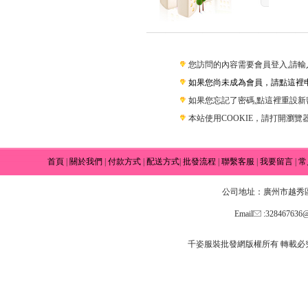
您訪問的內容需要會員登入,請輸
如果您尚未成為會員，請點這裡
如果您忘記了密碼,點這裡重設新
本站使用COOKIE，請打開瀏覽器的
首頁
|
關於我們
|
付款方式
|
配送方式
|
批發流程
|
聯繫客服
|
我要留言
|
常
公司地址：廣州市越秀區小
Email
:32846763
千姿服裝批發網版權所有 轉載必